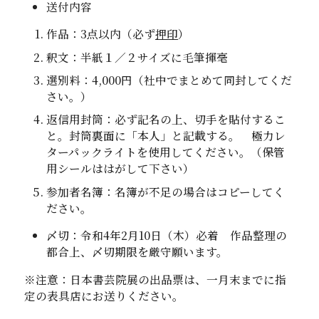
送付内容
作品：
3
点以内（必ず
押印
）
釈文：半紙１／２サイズに毛筆揮毫
選別料：4,000円（社中でまとめて同封してくだ
さい。）
返信用封筒：必ず記名の上、切手を貼付するこ
と。封筒裏面に「本人」と記載する。 極力レ
ターパックライトを使用してください。（保管
用シールははがして下さい）
参加者名簿：名簿が不足の場合はコピーしてく
ださい。
〆切：令和4年2月10日（木）必着 作品整理の
都合上、〆切期限を厳守願います。
※注意：日本書芸院展の出品票は、一月末までに指
定の表具店にお送りください。