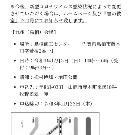
※今後、新型コロナウイルス感染状況によって変更
させていただく場合は、ホームページ及び『書の教
室』12月号にてお知らせ致します。
【九州（鳥栖）会場】
場所：鳥栖商工センター 佐賀県鳥栖市藤木
町字若桜
2
番一1
日時：令和3年12月5日（日）
10
時～16時（受
付：
9
時30分～）
講師：松村博峰・増田公蘭
申込先：〒
861-0331
山鹿市鹿本町来民
1094
牧野遙翠 宛
申込締切：令和3年11月25日（木）