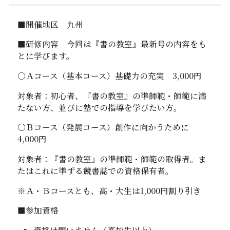
■開催地区 九州
■研修内容 今回は『書の教室』最新号の内容をも
とに学びます。
〇Ａコース（基本コース）基礎力の充実
3,
000
円
対象者：初心者、『書の教室』の準師範・師範に満
たない方、並びに塾での指導を学びたい方。
〇Ｂコース（発展コース）創作に向かうために
4,
000
円
対象者：『書の教室』の準師範・師範の取得者。ま
たはこれに準ずる競書誌での資格保有者。
※Ａ・Ｂコースとも、高・大生は
1,
000
円割り引き
■参加資格