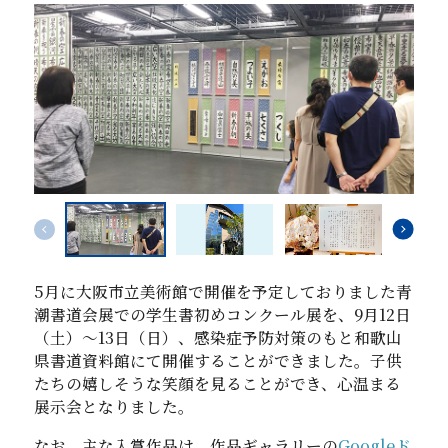
5
月に大阪市立美術館で開催を予定しておりました青
潮書道会展での学生書初めコンクール展を、
9
月
12
日
（土）～
13
日（日）、感染症予防対策のもと和歌山
県書道資料館にて開催することができました。子供
たちの嬉しそうな笑顔を見ることができ、心温まる
展示会となりました。
なお、主な入賞作品は、作品ギャラリーの
Googleド