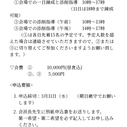
①会場での一日錬成と添削指導 10時～17時
（11日は18時まで錬成
可能）
②会場での添削指導《午前》 10時～13時
③会場での添削指導《午後》 14時～17時
（①は各日先着15名の予定です。予定人数を超
えた場合は連絡させていただきますので、②または
③に切り替えてご参加くださいますようお願い致し
ます。）
▽会費 ① 10,000円(昼食込)
②、③ 5,000円
<申込要領>
申込締切：
3月11
日（水） （期日厳守でお願い
します）
会派長先生に別紙申込書をお送りします。
第一希望・第二希望を必ず記入してお申し込み
ください。