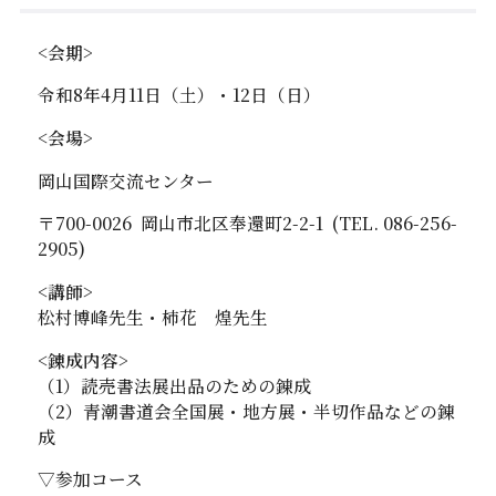
<会期>
令和8年
4
月11日（土）・12日（日）
<会場>
岡山国際交流センター
〒
700-0026
岡山市北区奉還町2-2-1
(
TEL.
086-256-
2905)
<講師>
松村博峰先生・柿花 煌先生
<錬成内容>
（
1
）読売書法展出品のための錬成
（2
）青潮書道会全国展・地方展・半切作品などの錬
成
▽参加コース