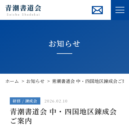
ME
お知らせ
ホーム
お知らせ
青潮書道会 中・四国地区錬成会ご案
研修 / 錬成会
2026.02.10
青潮書道会 中・四国地区錬成会
ご案内