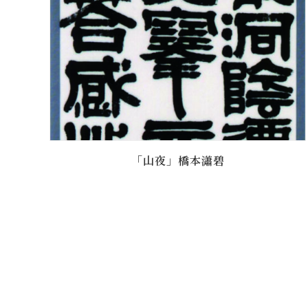
「山夜」橋本瀟碧