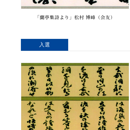
「蘭亭集詩より」松村 博峰（会友）
入選