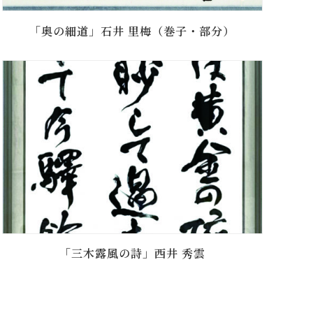
「奥の細道」石井 里梅（巻子・部分）
「三木露風の詩」西井 秀雲