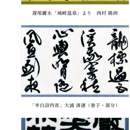
遅塚麗水「城崎温泉」より 西村 鶏洲
「李白詩四首」大浦 清漣（巻子・部分）