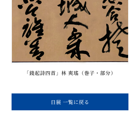
「錢起詩四首」林 爽瑤（巻子・部分）
日展 一覧に戻る