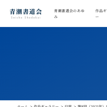
青潮書道会のあゆ
作品ギ
み
ー
ホーム
作品ギャラリー
日展
第8回（2021年