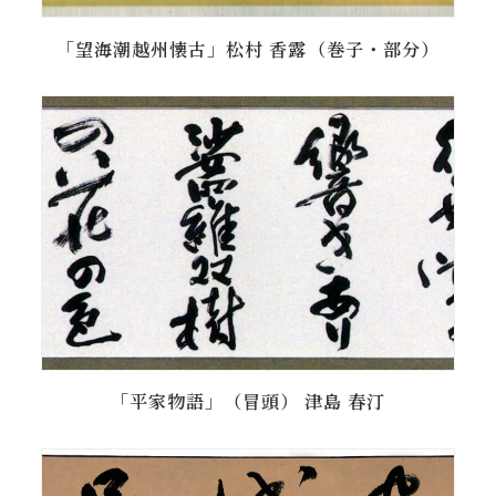
「望海潮越州懐古」松村 香露（巻子・部分）
「平家物語」（冒頭） 津島 春汀