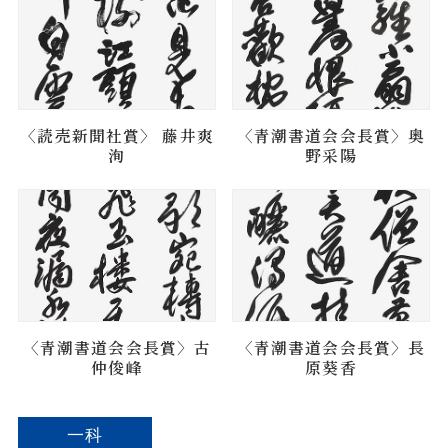
〈読売新聞社賞〉 藤井爽
〈青潮書道会会長賞〉奥
洵
野采陽
〈青潮書道会会長賞〉古
〈青潮書道会会長賞〉長
仲俊峰
原葵香
一科