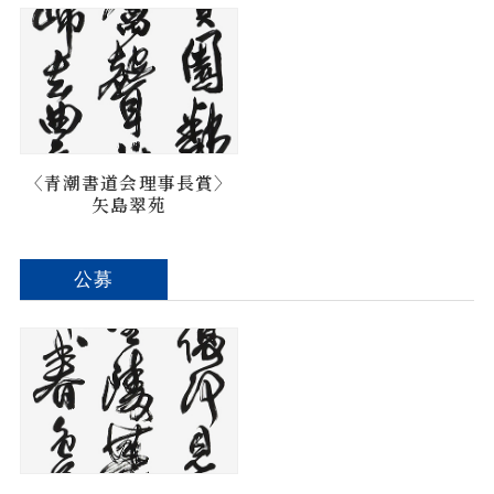
〈青潮書道会理事長賞〉
矢島翠苑
公募