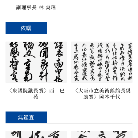
副理事長 林 爽瑤
依嘱
〈衆議院議長賞〉西 巳
〈大阪市立美術館館長奨
苑
励賞〉岡本千代
無鑑査