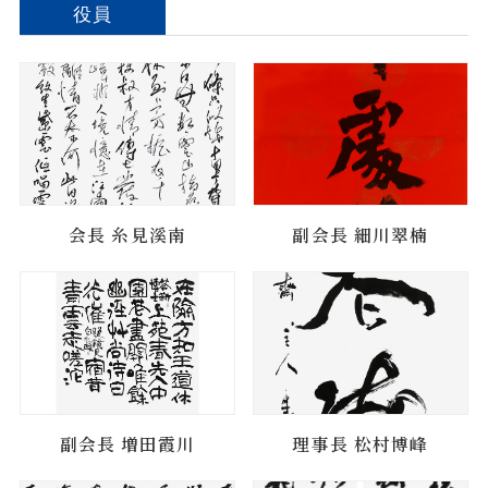
役員
会長 糸見溪南
副会長 細川翠楠
副会長 増田霞川
理事長 松村博峰