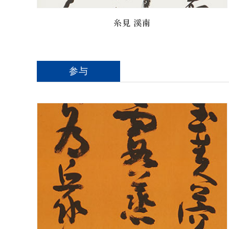
糸見 溪南
参与