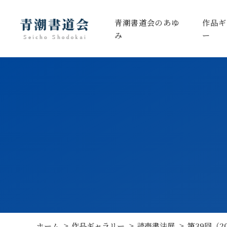
青潮書道会のあゆ
作品ギ
み
ー
ホーム
作品ギャラリー
読売書法展
第39回（2