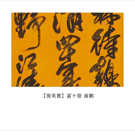
【俊英賞】冨ケ原 南鶴