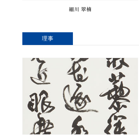
細川 翠楠
理事