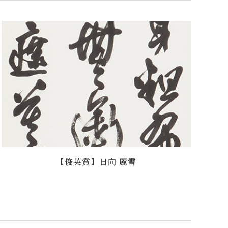
【俊英賞】日向 麗雪