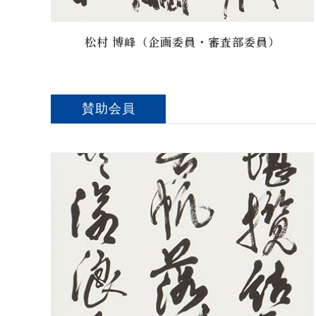
松村 博峰（企画委員・審査部委員）
賛助会員